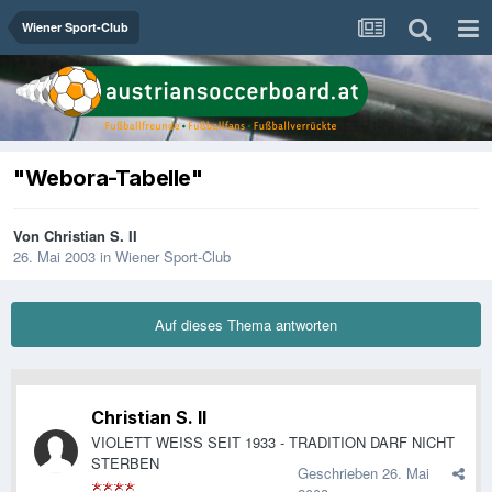
Wiener Sport-Club
"Webora-Tabelle"
Von
Christian S. II
26. Mai 2003
in
Wiener Sport-Club
Auf dieses Thema antworten
Christian S. II
VIOLETT WEISS SEIT 1933 - TRADITION DARF NICHT
STERBEN
Geschrieben
26. Mai