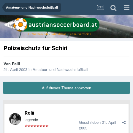
Amateur- und Nachwuchsfußball
Polizeischutz für Schiri
Von
Relii
21. April 2003
in
Amateur- und Nachwuchsfußball
Auf dieses Thema antworten
Relii
legende
Geschrieben
21. April
2003