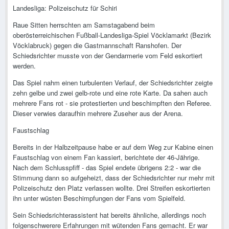
Landesliga: Polizeischutz für Schiri
Raue Sitten herrschten am Samstagabend beim
oberösterreichischen Fußball-Landesliga-Spiel Vöcklamarkt (Bezirk
Vöcklabruck) gegen die Gastmannschaft Ranshofen. Der
Schiedsrichter musste von der Gendarmerie vom Feld eskortiert
werden.
Das Spiel nahm einen turbulenten Verlauf, der Schiedsrichter zeigte
zehn gelbe und zwei gelb-rote und eine rote Karte. Da sahen auch
mehrere Fans rot - sie protestierten und beschimpften den Referee.
Dieser verwies daraufhin mehrere Zuseher aus der Arena.
Faustschlag
Bereits in der Halbzeitpause habe er auf dem Weg zur Kabine einen
Faustschlag von einem Fan kassiert, berichtete der 46-Jährige.
Nach dem Schlusspfiff - das Spiel endete übrigens 2:2 - war die
Stimmung dann so aufgeheizt, dass der Schiedsrichter nur mehr mit
Polizeischutz den Platz verlassen wollte. Drei Streifen eskortierten
ihn unter wüsten Beschimpfungen der Fans vom Spielfeld.
Sein Schiedsrichterassistent hat bereits ähnliche, allerdings noch
folgenschwerere Erfahrungen mit wütenden Fans gemacht. Er war