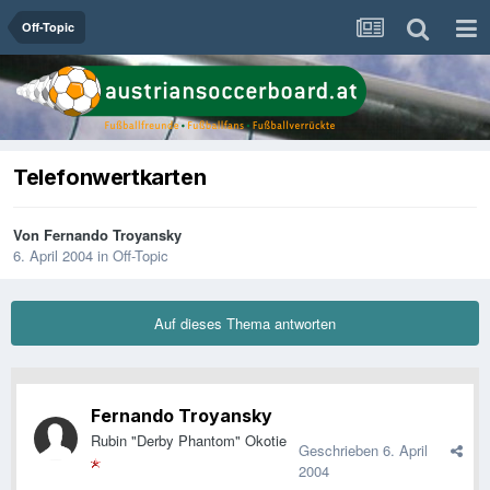
Off-Topic
Telefonwertkarten
Von
Fernando Troyansky
6. April 2004
in
Off-Topic
Auf dieses Thema antworten
Fernando Troyansky
Rubin "Derby Phantom" Okotie
Geschrieben
6. April
2004