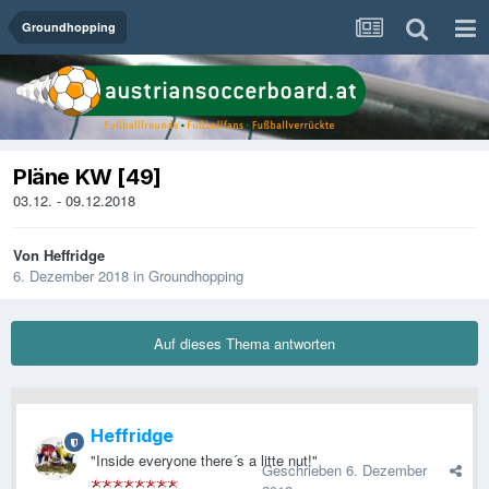
Groundhopping
Pläne KW [49]
03.12. - 09.12.2018
Von
Heffridge
6. Dezember 2018
in
Groundhopping
Auf dieses Thema antworten
Heffridge
"Inside everyone there´s a litte nut!"
Geschrieben
6. Dezember