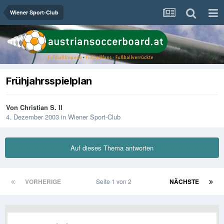
Wiener Sport-Club
Frühjahrsspielplan
Von
Christian S. II
4. Dezember 2003
in
Wiener Sport-Club
Auf dieses Thema antworten
VORHERIGE
Seite 1 von 2
NÄCHSTE