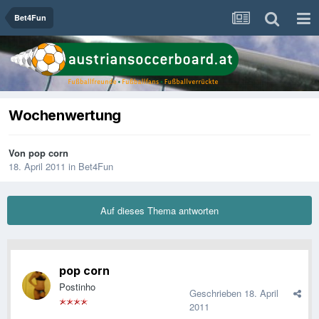
Bet4Fun
Wochenwertung
Von
pop corn
18. April 2011
in
Bet4Fun
Auf dieses Thema antworten
pop corn
Postinho
Geschrieben
18. April
2011