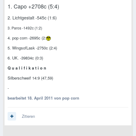
1. Capo +2708c (5:4)
2. Lichtgestalt -545c (1:6)
3. Paros -1492c (1:2)
4. pop corn -2695c (2:
5. WingsofLask -2750c (2:4)
6. UK. -39834c (0:3)
Q u a l i f i k a t i o n
Silberschweif 14:9 (47,59)
-
bearbeitet
18. April 2011
von pop corn
Zitieren