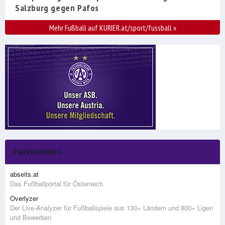
Salzburg gegen Pafos
Mehr Fußball auf KURIER.at/sport/fussball
»
Partnerlinks
abseits.at
Das Fußballportal für Österreich
Overlyzer
Der Live-Analyzer für Fußballspiele aus 130+ Ländern und 800+ Ligen
und Bewerben