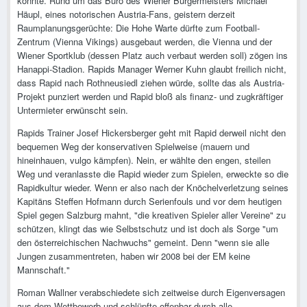
könnte. Rund um das Büro des Wiener Bürgermeisters Michael
Häupl, eines notorischen Austria-Fans, geistern derzeit
Raumplanungsgerüchte: Die Hohe Warte dürfte zum Football-
Zentrum (Vienna Vikings) ausgebaut werden, die Vienna und der
Wiener Sportklub (dessen Platz auch verbaut werden soll) zögen ins
Hanappi-Stadion. Rapids Manager Werner Kuhn glaubt freilich nicht,
dass Rapid nach Rothneusiedl ziehen würde, sollte das als Austria-
Projekt punziert werden und Rapid bloß als finanz- und zugkräftiger
Untermieter erwünscht sein.
Rapids Trainer Josef Hickersberger geht mit Rapid derweil nicht den
bequemen Weg der konservativen Spielweise (mauern und
hineinhauen, vulgo kämpfen). Nein, er wählte den engen, steilen
Weg und veranlasste die Rapid wieder zum Spielen, erweckte so die
Rapidkultur wieder. Wenn er also nach der Knöchelverletzung seines
Kapitäns Steffen Hofmann durch Serienfouls und vor dem heutigen
Spiel gegen Salzburg mahnt, "die kreativen Spieler aller Vereine" zu
schützen, klingt das wie Selbstschutz und ist doch als Sorge "um
den österreichischen Nachwuchs" gemeint. Denn "wenn sie alle
Jungen zusammentreten, haben wir 2008 bei der EM keine
Mannschaft."
Roman Wallner verabschiedete sich zeitweise durch Eigenversagen
aus dem Wettbewerb und schlüpfte offenbar durch alle