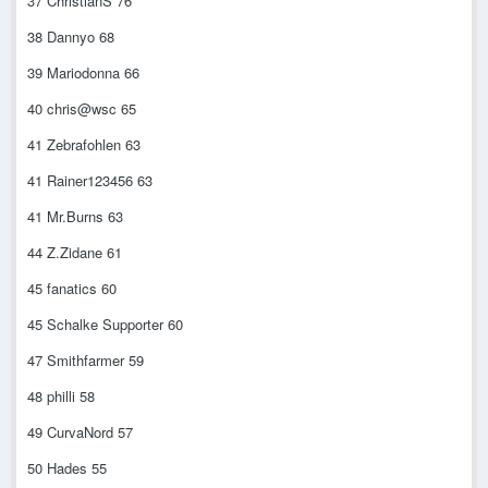
37 ChristianS 76
38 Dannyo 68
39 Mariodonna 66
40 chris@wsc 65
41 Zebrafohlen 63
41 Rainer123456 63
41 Mr.Burns 63
44 Z.Zidane 61
45 fanatics 60
45 Schalke Supporter 60
47 Smithfarmer 59
48 philli 58
49 CurvaNord 57
50 Hades 55