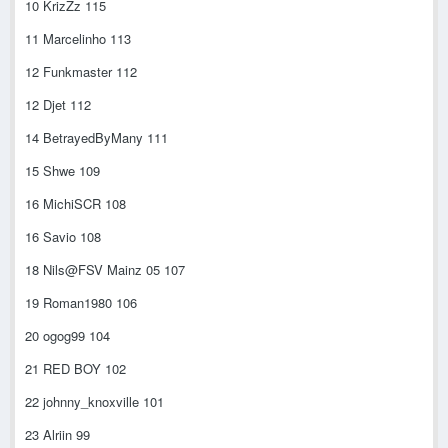
10 KrizZz 115
11 Marcelinho 113
12 Funkmaster 112
12 Djet 112
14 BetrayedByMany 111
15 Shwe 109
16 MichiSCR 108
16 Savio 108
18 Nils@FSV Mainz 05 107
19 Roman1980 106
20 ogog99 104
21 RED BOY 102
22 johnny_knoxville 101
23 Alriin 99