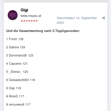
Gigi
www.mspeu.at
Geschrieben
14. September
2003
Und die Gesamtwertung nach 5.Tippligarunden:
1 Frosti 129
2 Sabine 124
3 Dominator2k 123
4 Capueiro 121
5 _Stefan_ 120
6 Goleador2000 118
6 Gigi 118
8 AkteS 117
8 remyweudi 117