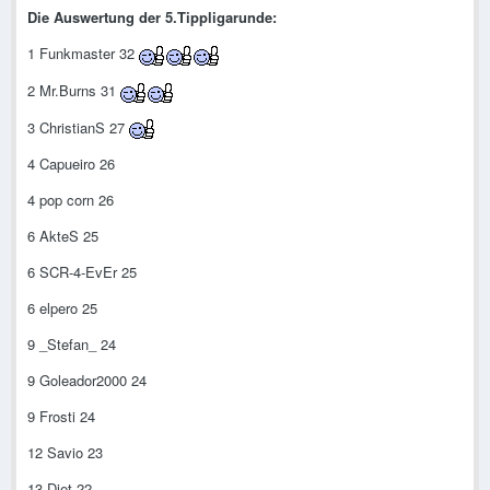
Die Auswertung der 5.Tippligarunde:
1 Funkmaster 32
2 Mr.Burns 31
3 ChristianS 27
4 Capueiro 26
4 pop corn 26
6 AkteS 25
6 SCR-4-EvEr 25
6 elpero 25
9 _Stefan_ 24
9 Goleador2000 24
9 Frosti 24
12 Savio 23
13 Djet 22