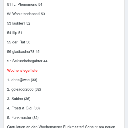
51 IL_Phenomeno 54
52 Wohlstandspastl 53
53 laskler1 52
54 flip 51
55 der_Rat 50
56 gladbacher78 45
57 Sekundärbegabter 44
Wochensiegerliste:
1. chris@wsc (33)
2. goleador2000 (32)
3. Sabine (36)
4. Frosti & Gigi (30)
5. Funkmaster (32)
Gratulation an den Wochensieger Funkmaster! Scheint am neuen