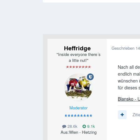
Heffridge
Geschrieben
14
"Inside everyone there´s
a litte nut!"
Nach all d
endlich mal
wünschen ü
für dieses
Blansko - 
Moderator
Ziti
28.6k
9.1k
Aus:
Wien - Hietzing