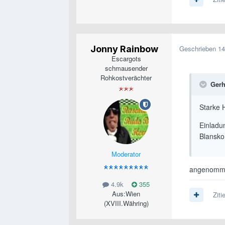
Jonny Rainbow
Geschrieben
14
Escargots
schmausender
Rohkostverächter
Gerh
Starke H
Einladu
Blansko
Moderator
angenom
4.9k
355
Aus:
Wien
Ziti
(XVIII.Währing)