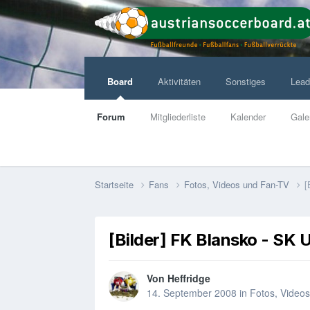
Board
Aktivitäten
Sonstiges
Lead
Forum
Mitgliederliste
Kalender
Gale
Startseite
Fans
Fotos, Videos und Fan-TV
[
[Bilder] FK Blansko - SK 
Von
Heffridge
14. September 2008
in
Fotos, Video