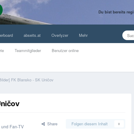
Du bist bereits re
erboard
abseits.at
Overlyzer
Mehr
rie
Teammitglieder
Benutzer online
Bilder] FK Blansko - SK Uničov
Uničov
Share
Folgen diesem Inhalt
0
s und Fan-TV