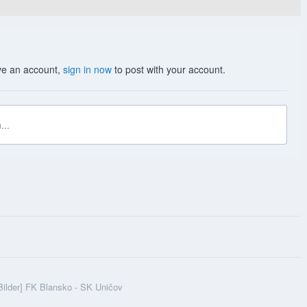
ave an account,
sign in now
to post with your account.
...
Bilder] FK Blansko - SK Uničov