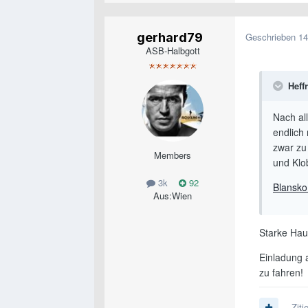
gerhard79
Geschrieben
14
ASB-Halbgott
Heff
Nach al
endlich 
zwar zu
Members
und Klo
3k
92
Blansko
Aus:
Wien
Starke Haup
Einladung 
zu fahren!
Ziti