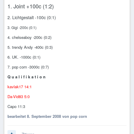
1. Joint +100c (1:2)
2. Lichtgestalt -100c (0:1)
3. Gigi -200c (0:1)
4. chelseaboy -200c (0:2)
5. trendy Andy -400c (0:3)
6. UK. -1000c (0:1)
7. pop corn -3000c (0:7)
Q u a l i f i k a t i o n
kavlak17 14:1
Da-Vid83 5:0
Capo 11:3
bearbeitet
8. September 2008
von pop corn