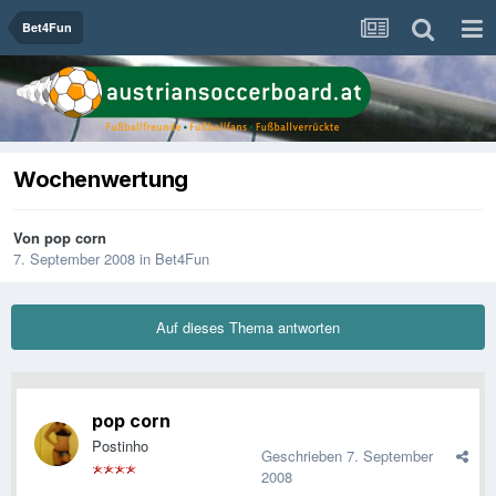
Bet4Fun
Wochenwertung
Von
pop corn
7. September 2008
in
Bet4Fun
Auf dieses Thema antworten
pop corn
Postinho
Geschrieben
7. September
2008