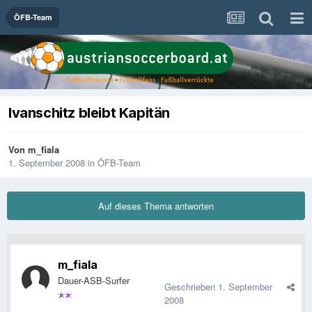
ÖFB-Team
Ivanschitz bleibt Kapitän
Von
m_fiala
1. September 2008
in
ÖFB-Team
Auf dieses Thema antworten
m_fiala
Dauer-ASB-Surfer
Geschrieben
1. September
2008