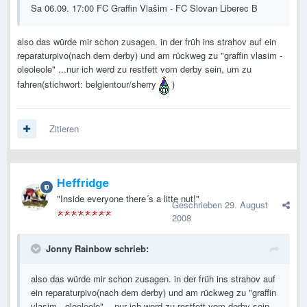
Sa 06.09. 17:00 FC Graffin Vlašim - FC Slovan Liberec B
also das würde mir schon zusagen. in der früh ins strahov auf ein
reparaturpivo(nach dem derby) und am rückweg zu "graffin vlasim -
oleoleole" ...nur ich werd zu restfett vom derby sein, um zu
fahren(stichwort: belgientour/sherry
)
Zitieren
Heffridge
"Inside everyone there´s a litte nut!"
Geschrieben
29. August
2008
Jonny Rainbow schrieb:
also das würde mir schon zusagen. in der früh ins strahov auf
ein reparaturpivo(nach dem derby) und am rückweg zu "graffin
vlasim - oleoleole" ...nur ich werd zu restfett vom derby sein,