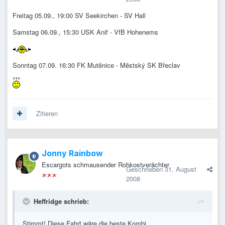
Freitag 05.09., 19:00 SV Seekirchen - SV Hall
Samstag 06.09., 15:30 USK Anif - VfB Hohenems
Sonntag 07.09. 16:30 FK Mutěnice - Městský SK Břeclav
Zitieren
Jonny Rainbow
Escargots schmausender Rohkostverächter
Geschrieben
31. August
2008
Heffridge schrieb:
Stimmt! Diese Fahrt wäre die beste Kombi...