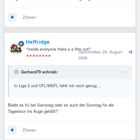
Zitieren
Heffridge
"Inside everyone there´s a litte nut!"
Geschrieben
29. August
2008
Gerhard79 schrieb:
In Liga 2 und CFL/MSFL fehlt mir noch genug ...
Bleibt es fix bei Samstag oder ist auch der Sonntag für die
Tagestour ins Auge gefaßt?
Zitieren