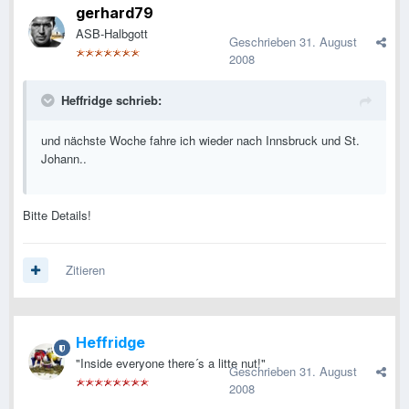
gerhard79
ASB-Halbgott
Geschrieben
31. August
2008
Heffridge schrieb:
und nächste Woche fahre ich wieder nach Innsbruck und St.
Johann..
Bitte Details!
Zitieren
Heffridge
"Inside everyone there´s a litte nut!"
Geschrieben
31. August
2008