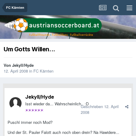
FC Kärnten
Um Gotts Willen...
Von
Jekyll/Hyde
12. April 2008
in
FC Kärnten
Jekyll/Hyde
Isst wieder da... Wahrscheinlich.. :D
Geschrieben
12. April
2008
Puschl immer noch Mod?
Und der St. Pauler Falott auch noch oben drein? Na Hawidere...