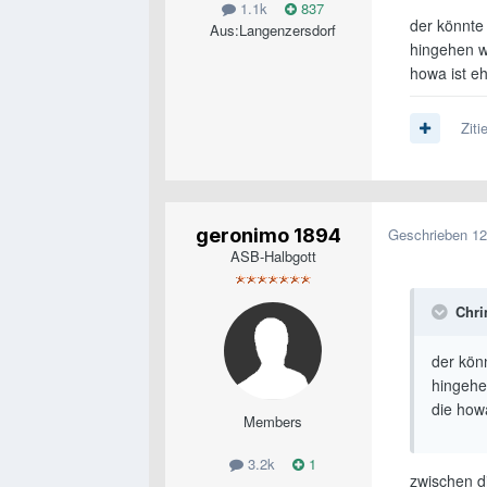
1.1k
837
der könnte
Aus:
Langenzersdorf
hingehen wo
howa ist eh
Ziti
geronimo 1894
Geschrieben
12
ASB-Halbgott
Chri
der kön
hingehen
die how
Members
3.2k
1
zwischen di