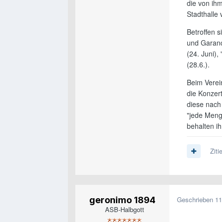
die von ih
Stadthalle 
Betroffen s
und Garanc
(24. Juni),
(28.6.).
Beim Verein
die Konzer
diese nach 
"jede Menge
behalten ih
Ziti
geronimo 1894
Geschrieben
11
ASB-Halbgott