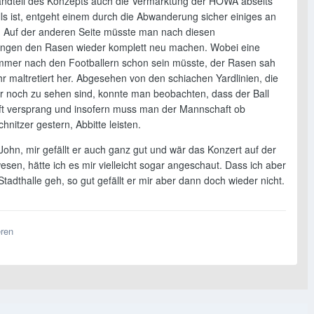
andteil des Konzepts auch die Vermarktung der HOWA abseits
ls ist, entgeht einem durch die Abwanderung sicher einiges an
". Auf der anderen Seite müsste man nach diesen
ungen den Rasen wieder komplett neu machen. Wobei eine
mmer nach den Footballern schon sein müsste, der Rasen sah
r maltretiert her. Abgesehen von den schiachen Yardlinien, die
 noch zu sehen sind, konnte man beobachten, dass der Ball
oft versprang und insofern muss man der Mannschaft ob
nitzer gestern, Abbitte leisten.
John, mir gefällt er auch ganz gut und wär das Konzert auf der
en, hätte ich es mir vielleicht sogar angeschaut. Dass ich aber
e Stadthalle geh, so gut gefällt er mir aber dann doch wieder nicht.
eren