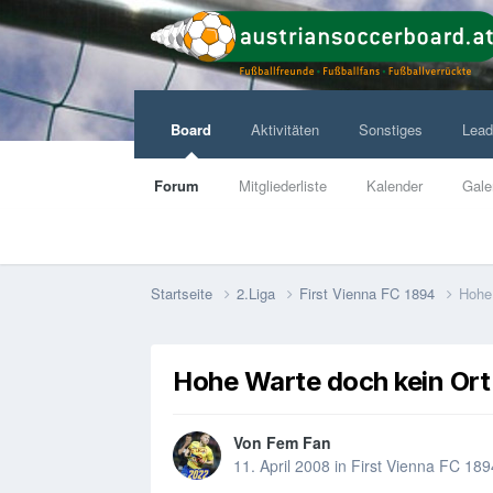
Board
Aktivitäten
Sonstiges
Lead
Forum
Mitgliederliste
Kalender
Gale
Startseite
2.Liga
First Vienna FC 1894
Hohe 
Hohe Warte doch kein Ort
Von
Fem Fan
11. April 2008
in
First Vienna FC 189