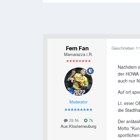
Fem Fan
Geschrieben
11
Mamarazza i.R.
Nachdem es
der HOWA n
auch nur N
Auf orf.spor
Moderator
Lt. einer 
die Stadtha
29.5k
7k
Der anläss
Aus:
Klosterneuburg
Motto "Kun
sportlichen