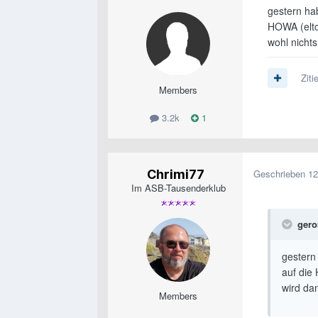
gestern ha
HOWA (elton
wohl nicht
Ziti
Members
3.2k
1
Chrimi77
Geschrieben
12
Im ASB-Tausenderklub
gero
gestern
auf die
wird da
Members