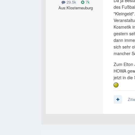
Da ja Best
29.5k
7k
des Fußbal
Aus:
Klosterneuburg
"Kleingeld
Veranstalt
Kosmetik i
gestern seh
dann immer
sich sehr 
mancher Sch
Zum Elton 
HOWA gewes
jetzt in di
Ziti