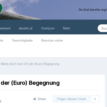
Du bist bereits re
erboard
abseits.at
Overlyzer
Mehr
rie
Teammitglieder
Benutzer online
Warte doch kein Ort der (Euro) Begegnung
 der (Euro) Begegnung
Share
Folgen diesem Inhalt
0
4