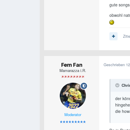
gute songs 
obwohl nat
Ziti
Fem Fan
Geschrieben
12
Mamarazza i.R.
Chri
der kön
hingehen
die how
Moderator