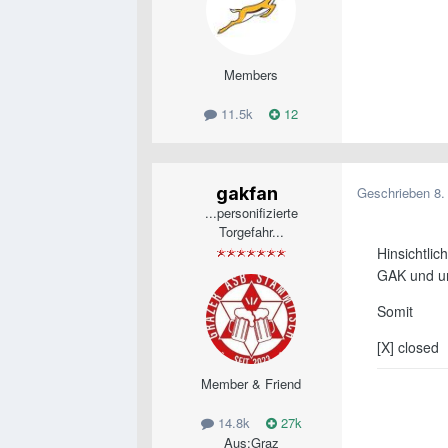
Members
11.5k
12
gakfan
Geschrieben
8.
...personifizierte
Torgefahr...
Hinsichtlic
GAK und un
Somit
[X] closed
Member & Friend
14.8k
27k
Aus:
Graz