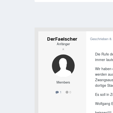
DerFaelscher
Geschrieben
8.
Anfänger
Die Rufe d
immer laute
Wir haben 
werden auc
Zwangsausg
Members
dortige St
1
0
Es soll in 
Wolfgang E
heissen!!!!