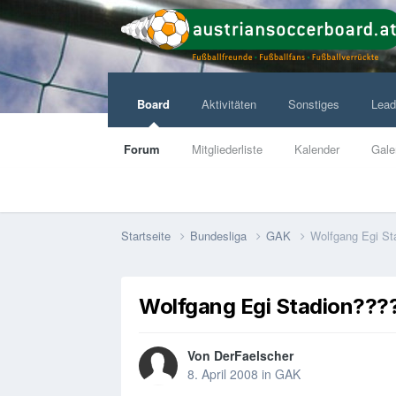
Board
Aktivitäten
Sonstiges
Lead
Forum
Mitgliederliste
Kalender
Gale
Startseite
Bundesliga
GAK
Wolfgang Egi S
Wolfgang Egi Stadion???
Von
DerFaelscher
8. April 2008
in
GAK