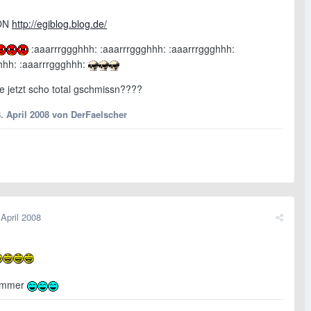
ON
http://egiblog.blog.de/
:aaarrrggghhh: :aaarrrggghhh: :aaarrrggghhh:
hhh: :aaarrrggghhh:
le jetzt scho total gschmissn????
. April 2008
von DerFaelscher
 April 2008
nimmer