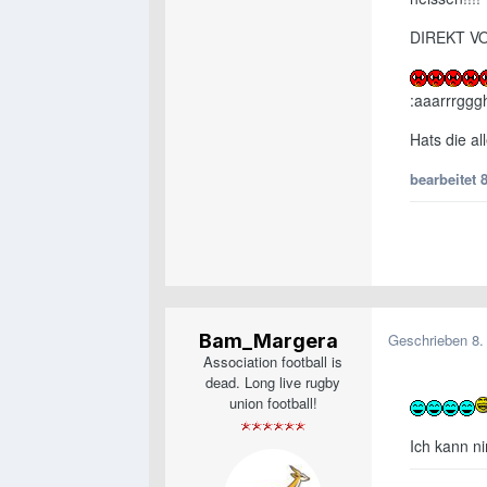
DIREKT V
:aaarrrggg
Hats die al
bearbeitet
8
Bam_Margera
Geschrieben
8.
Association football is
dead. Long live rugby
union football!
Ich kann 