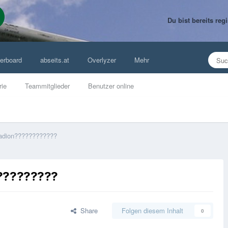
Du bist bereits re
erboard
abseits.at
Overlyzer
Mehr
rie
Teammitglieder
Benutzer online
tadion????????????
?????????
Share
Folgen diesem Inhalt
0