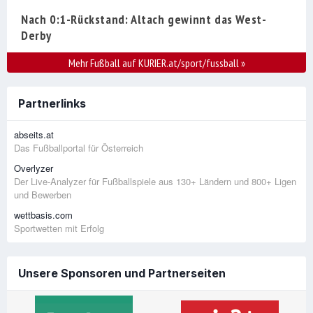
Nach 0:1-Rückstand: Altach gewinnt das West-
Derby
Mehr Fußball auf KURIER.at/sport/fussball
»
Partnerlinks
abseits.at
Das Fußballportal für Österreich
Overlyzer
Der Live-Analyzer für Fußballspiele aus 130+ Ländern und 800+ Ligen
und Bewerben
wettbasis.com
Sportwetten mit Erfolg
Unsere Sponsoren und Partnerseiten