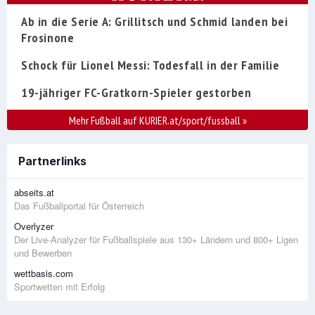
Ab in die Serie A: Grillitsch und Schmid landen bei
Frosinone
Schock für Lionel Messi: Todesfall in der Familie
19-jähriger FC-Gratkorn-Spieler gestorben
Mehr Fußball auf KURIER.at/sport/fussball
»
Partnerlinks
abseits.at
Das Fußballportal für Österreich
Overlyzer
Der Live-Analyzer für Fußballspiele aus 130+ Ländern und 800+ Ligen
und Bewerben
wettbasis.com
Sportwetten mit Erfolg