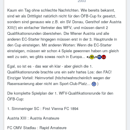
2003
Kaum ein Tag ohne schlechte Nachrichten. Wie bereits bekannt,
sind wir als Drittligist natürlich nicht für den ÖFB-Cup fix gesetzt,
sondern sind genauso wie z.B. ein SV Donau, Gersthof oder Austria
XIII(!) ein einfacher Vertreter des WFV, und müssen damit 2
Qualifikationsrunden überstehen. Die Wiener Austria und alle
anderen EC-Starter hingegen müssen erst in der 3. Hauptrunde in
den Cup einsteigen. Mit anderen Worten: Wenn die EC-Starter
einsteigen, müssen wir schon 4 Spiele gewonnen haben um gleich
weit zu sein, wo gibts sowas noch in Europa...
Egal, so ist es - das war eh klar - aber gleich die 1.
Qualifikationsrunde brachte uns ein sehr hartes Los: den FAC!
Einziger Vorteil: Heimvorteil (höchstwahrscheinlich wegen der
Rasensanierung aber nicht am Sport-Club-Platz...
)
Die komplette Spielplan der 1. WFV-Qualifikationsrunde für den
ÖFB-Cup:
1. Simmeringer SC : First Vienna FC 1894
Austria XIII : Austria Amateure
FC OMV Stadlau : Rapid Amateure