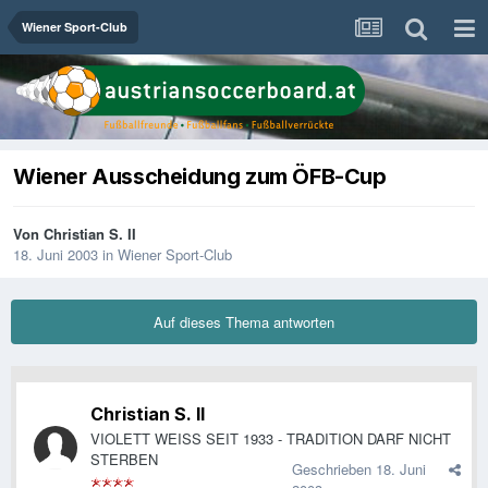
Wiener Sport-Club
Wiener Ausscheidung zum ÖFB-Cup
Von
Christian S. II
18. Juni 2003
in
Wiener Sport-Club
Auf dieses Thema antworten
Christian S. II
VIOLETT WEISS SEIT 1933 - TRADITION DARF NICHT
STERBEN
Geschrieben
18. Juni