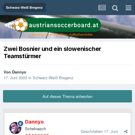
Schwarz-Weiß Bregenz
Zwei Bosnier und ein slowenischer
Teamstürmer
Von
Dannyo
17. Juni 2003
in
Schwarz-Weiß Bregenz
Auf dieses Thema antworten
Dannyo
Schefoasch
Geschrieben
17. Juni