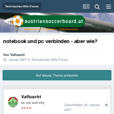
Technisches Hilfe-Forum
notebook und pc verbinden - aber wie?
Von
Vafluacht
25. Januar 2007
in
Technisches Hilfe-Forum
Auf dieses Thema antworten
Vafluacht
se one and only
Geschrieben
25. Januar
2007