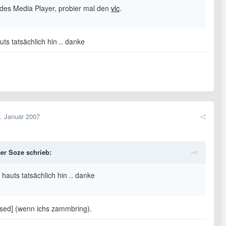
 des Media Player, probier mal den
vlc
.
ts tatsächlich hin .. danke
. Januar 2007
er Soze schrieb:
hauts tatsächlich hin .. danke
osed] (wenn ichs zammbring).