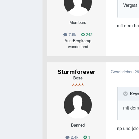
Vergiss
Members
mit dem hau
7.5k
242
Aus:
Bergkamp
wonderland
Sturmforever
Geschrieben
26
Böse
Keys
mit dem 
Banned
np und [cl
2.4k
1