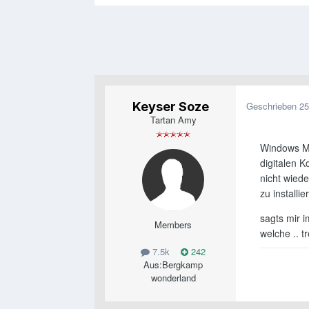
Keyser Soze
Geschrieben
25
Tartan Amy
Windows Me
digitalen 
nicht wiede
zu installie
sagts mir 
Members
welche .. 
7.5k
242
Aus:
Bergkamp
wonderland