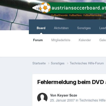
Board
Aktivitäten
Sonstiges
Lead
Forum
Mitgliederliste
Kalender
Gale
Startseite
Sonstiges
Technisches Hilfe-Forum
Fehlermeldung beim DVD 
Von
Keyser Soze
25. Januar 2007
in
Technisches Hilf