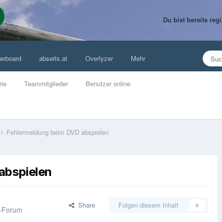
Du bist bereits re
erboard
abseits.at
Overlyzer
Mehr
rie
Teammitglieder
Benutzer online
Fehlermeldung beim DVD abspielen
abspielen
Share
Folgen diesem Inhalt
0
e-Forum