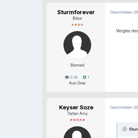
Sturmforever
Geschrieben
25
Böse
Vergiss de
Banned
2.4k
1
Aus:
Graz
Keyser Soze
Geschrieben
25
Tartan Amy
Stur