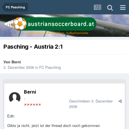
FC Pasching
Pasching - Austria 2:1
Von
Berni
3. Dezember 2006
in
FC Pasching
Berni
-
Geschrieben
3. Dezember
2006
Edit:
Gibts ja nicht, jetzt ist der thread doch noch gekommen