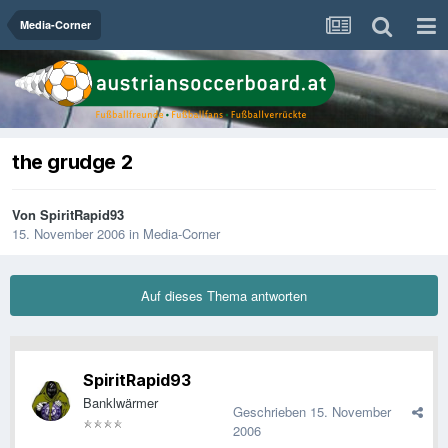
Media-Corner
the grudge 2
Von
SpiritRapid93
15. November 2006
in
Media-Corner
Auf dieses Thema antworten
SpiritRapid93
Banklwärmer
Geschrieben
15. November
2006