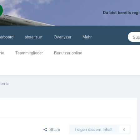
Du bist bereits re
erboard
abseits.at
Overlyzer
Mehr
rie
Teammitglieder
Benutzer online
fornia
Share
Folgen diesem Inhalt
0