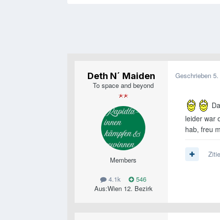
Deth N´ Maiden
Geschrieben
5.
To space and beyond
Das
leider war 
hab, freu 
Ziti
Members
4.1k
546
Aus:
Wien 12. Bezirk