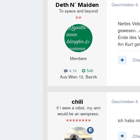
Deth N´ Maiden
Geschrieben
6.
To space and beyond
Nettes Vide
gewesen...
Ende des V
ihn Kurt g
Members
Ziti
4.1k
546
Aus:
Wien 12. Bezirk
chili
Geschrieben
6.
if i were a robot, my arm
would be an aeropress.
ich habs mi
Ziti