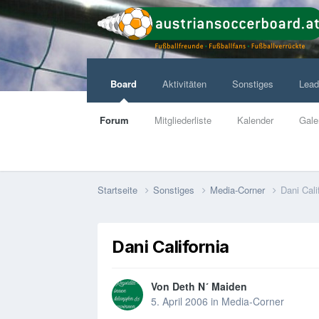
Board
Aktivitäten
Sonstiges
Lead
Forum
Mitgliederliste
Kalender
Gale
Startseite
Sonstiges
Media-Corner
Dani Cali
Dani California
Von
Deth N´ Maiden
5. April 2006
in
Media-Corner