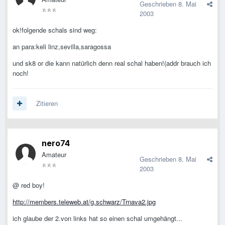
Geschrieben
8. Mai
2003
ok!folgende schals sind weg:
an para:keli linz,sevilla,saragossa
und sk8 or die kann natürlich denn real schal haben!(addr brauch ich
noch!
Zitieren
nero74
Amateur
Geschrieben
8. Mai
2003
@ red boy!
http://members.teleweb.at/g.schwarz/Trnava2.jpg
ich glaube der 2.von links hat so einen schal umgehängt...