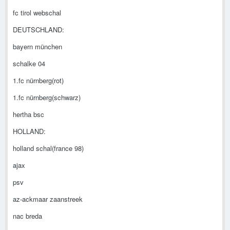
fc tirol webschal
DEUTSCHLAND:
bayern münchen
schalke 04
1.fc nürnberg(rot)
1.fc nürnberg(schwarz)
hertha bsc
HOLLAND:
holland schal(france 98)
ajax
psv
az-ackmaar zaanstreek
nac breda