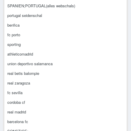
SPANIEN;PORTUGAL(alles webschals)
portugal seidenschal
benfica
fc porto
sporting
athleticomadrid
union deportivo salamanca
real betis balompie
real zaragoza
fc sevilla
cordoba cf
real madrid
barcelona fc