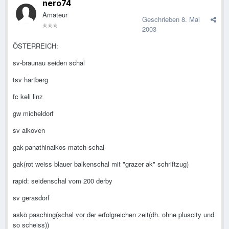
nero74
Amateur
Geschrieben
8. Mai
2003
ÖSTERREICH:
sv-braunau seiden schal
tsv hartberg
fc keli linz
gw micheldorf
sv alkoven
gak-panathinaikos match-schal
gak(rot weiss blauer balkenschal mit "grazer ak" schriftzug)
rapid: seidenschal vom 200 derby
sv gerasdorf
askö pasching(schal vor der erfolgreichen zeit(dh. ohne pluscity und
so scheiss))