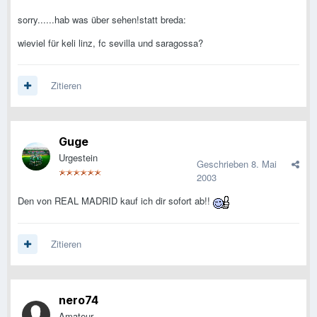
sorry......hab was über sehen!statt breda:
wieviel für keli linz, fc sevilla und saragossa?
Zitieren
Guge
Urgestein
Geschrieben
8. Mai
2003
Den von REAL MADRID kauf ich dir sofort ab!!
Zitieren
nero74
Amateur