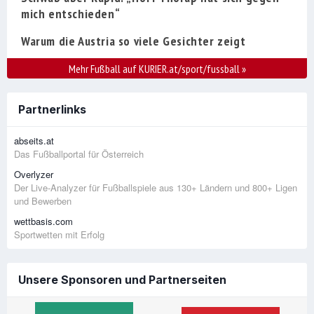
mich entschieden“
Warum die Austria so viele Gesichter zeigt
Mehr Fußball auf KURIER.at/sport/fussball
»
Partnerlinks
abseits.at
Das Fußballportal für Österreich
Overlyzer
Der Live-Analyzer für Fußballspiele aus 130+ Ländern und 800+ Ligen
und Bewerben
wettbasis.com
Sportwetten mit Erfolg
Unsere Sponsoren und Partnerseiten