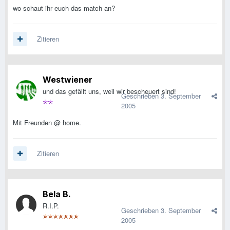
wo schaut ihr euch das match an?
Zitieren
Westwiener
und das gefällt uns, weil wir bescheuert sind!
Geschrieben
3. September
2005
Mit Freunden @ home.
Zitieren
Bela B.
R.I.P.
Geschrieben
3. September
2005