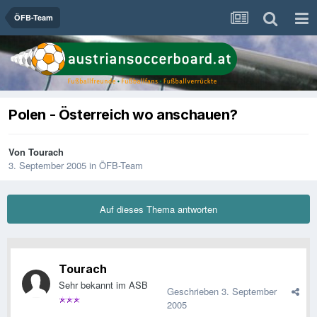
ÖFB-Team
Polen - Österreich wo anschauen?
Von
Tourach
3. September 2005
in
ÖFB-Team
Auf dieses Thema antworten
Tourach
Sehr bekannt im ASB
Geschrieben
3. September
2005