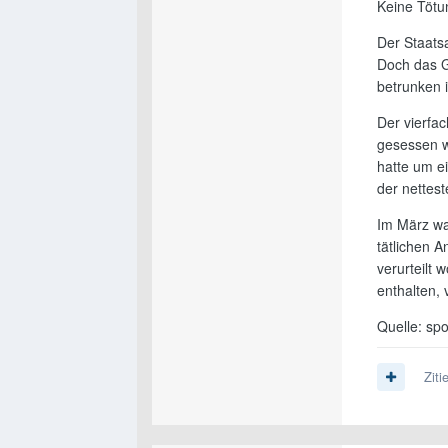
Keine Tötu
Der Staatsa
Doch das Ge
betrunken 
Der vierfac
gesessen w
hatte um ei
der nettes
Im März wa
tätlichen A
verurteilt 
enthalten,
Quelle: spor
Ziti