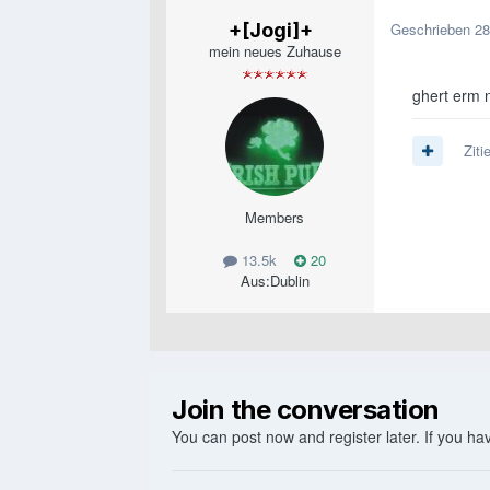
+[Jogi]+
Geschrieben
28
mein neues Zuhause
ghert erm 
Ziti
Members
13.5k
20
Aus:
Dublin
Join the conversation
You can post now and register later. If you h