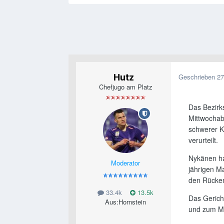
Hutz
Geschrieben
27
Chefjugo am Platz
Das Bezirk
Mittwochab
schwerer K
verurteilt.
Nykänen ha
Moderator
jährigen M
den Rücken
33.4k
13.5k
Das Gerich
Aus:
Hornstein
und zum Me