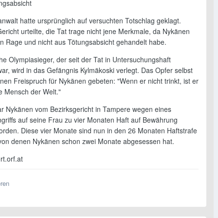
ngsabsicht
nwalt hatte ursprünglich auf versuchten Totschlag geklagt.
richt urteilte, die Tat trage nicht jene Merkmale, da Nykänen
in Rage und nicht aus Tötungsabsicht gehandelt habe.
he Olympiasieger, der seit der Tat in Untersuchungshaft
ar, wird in das Gefängnis Kylmäkoski verlegt. Das Opfer selbst
nen Freispruch für Nykänen gebeten: "Wenn er nicht trinkt, ist er
te Mensch der Welt."
r Nykänen vom Bezirksgericht in Tampere wegen eines
ngriffs auf seine Frau zu vier Monaten Haft auf Bewährung
worden. Diese vier Monate sind nun in den 26 Monaten Haftstrafe
 von denen Nykänen schon zwei Monate abgesessen hat.
t.orf.at
eren