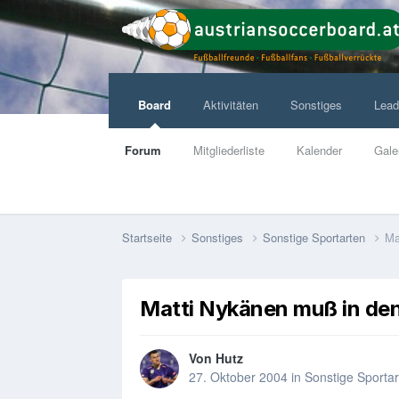
Board
Aktivitäten
Sonstiges
Lead
Forum
Mitgliederliste
Kalender
Gale
Startseite
Sonstiges
Sonstige Sportarten
Ma
Matti Nykänen muß in de
Von
Hutz
27. Oktober 2004
in
Sonstige Sporta