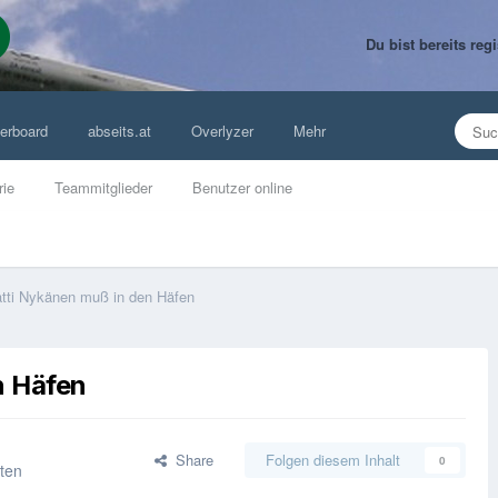
Du bist bereits re
erboard
abseits.at
Overlyzer
Mehr
rie
Teammitglieder
Benutzer online
tti Nykänen muß in den Häfen
n Häfen
Share
Folgen diesem Inhalt
0
rten