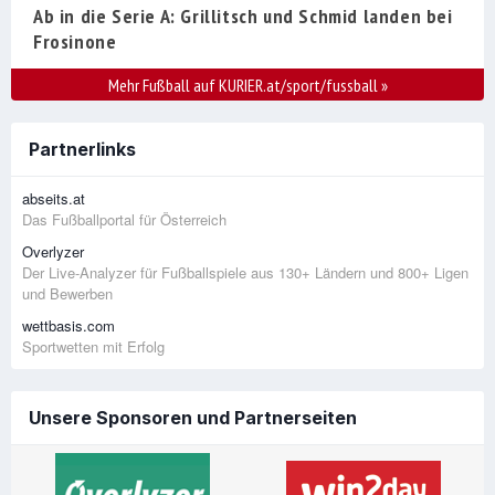
Ab in die Serie A: Grillitsch und Schmid landen bei
Frosinone
Mehr Fußball auf KURIER.at/sport/fussball
»
Partnerlinks
abseits.at
Das Fußballportal für Österreich
Overlyzer
Der Live-Analyzer für Fußballspiele aus 130+ Ländern und 800+ Ligen
und Bewerben
wettbasis.com
Sportwetten mit Erfolg
Unsere Sponsoren und Partnerseiten