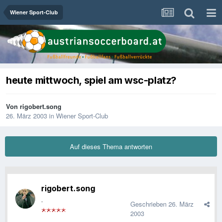
Wiener Sport-Club
heute mittwoch, spiel am wsc-platz?
Von
rigobert.song
26. März 2003
in
Wiener Sport-Club
Auf dieses Thema antworten
rigobert.song
.
Geschrieben
26. März
2003