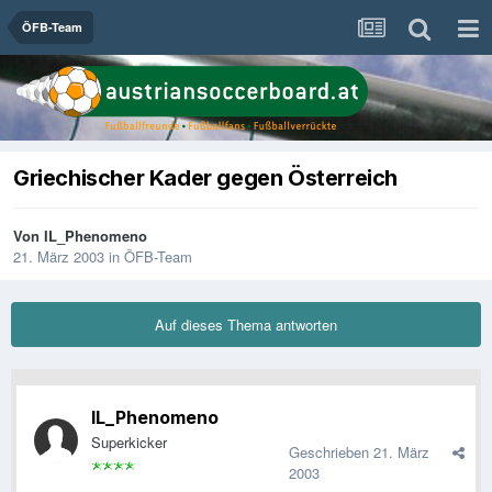
ÖFB-Team
Griechischer Kader gegen Österreich
Von
IL_Phenomeno
21. März 2003
in
ÖFB-Team
Auf dieses Thema antworten
IL_Phenomeno
Superkicker
Geschrieben
21. März
2003