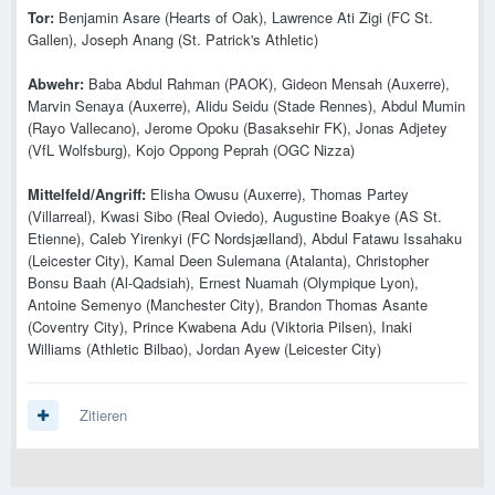
Tor:
Benjamin Asare (Hearts of Oak), Lawrence Ati Zigi (FC St.
Gallen), Joseph Anang (St. Patrick's Athletic)
Abwehr:
Baba Abdul Rahman (PAOK), Gideon Mensah (Auxerre),
Marvin Senaya (Auxerre), Alidu Seidu (Stade Rennes), Abdul Mumin
(Rayo Vallecano), Jerome Opoku (Basaksehir FK), Jonas Adjetey
(VfL Wolfsburg), Kojo Oppong Peprah (OGC Nizza)
Mittelfeld/Angriff:
Elisha Owusu (Auxerre), Thomas Partey
(Villarreal), Kwasi Sibo (Real Oviedo), Augustine Boakye (AS St.
Etienne), Caleb Yirenkyi (FC Nordsjælland), Abdul Fatawu Issahaku
(Leicester City), Kamal Deen Sulemana (Atalanta), Christopher
Bonsu Baah (Al-Qadsiah), Ernest Nuamah (Olympique Lyon),
Antoine Semenyo (Manchester City), Brandon Thomas Asante
(Coventry City), Prince Kwabena Adu (Viktoria Pilsen), Inaki
Williams (Athletic Bilbao), Jordan Ayew (Leicester City)
Zitieren