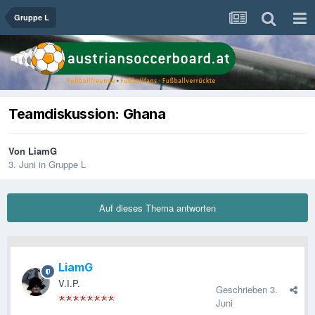
Gruppe L
Teamdiskussion: Ghana
Von
LiamG
3. Juni
in
Gruppe L
Auf dieses Thema antworten
LiamG
V.I.P.
Geschrieben
3.
Juni