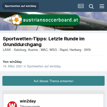
Sportwetten auf win2day
Sportwetten-Tipps: Letzte Runde im
Grunddurchgang
LASK - Salzburg, Austria - WAC, WSG - Rapid, Hartberg - SKN
Von
win2day
19. März 2021
in
Sportwetten auf win2day
Auf dieses Thema antworten
win2day
Tribünenzierde