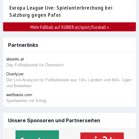
Europa League live: Spielunterbrechung bei
Salzburg gegen Pafos
Mehr Fußball auf KURIER.at/sport/fussball
»
Partnerlinks
abseits.at
Das Fußballportal für Österreich
Overlyzer
Der Live-Analyzer für Fußballspiele aus 130+ Ländern und 800+ Ligen
und Bewerben
wettbasis.com
Sportwetten mit Erfolg
Unsere Sponsoren und Partnerseiten