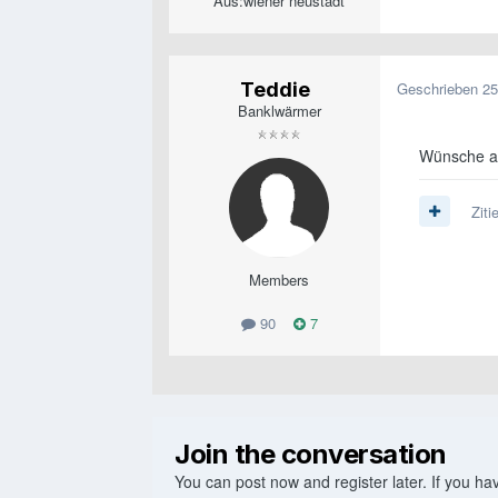
Aus:
wiener neustadt
Teddie
Geschrieben
25
Banklwärmer
Wünsche au
Ziti
Members
90
7
Join the conversation
You can post now and register later. If you h