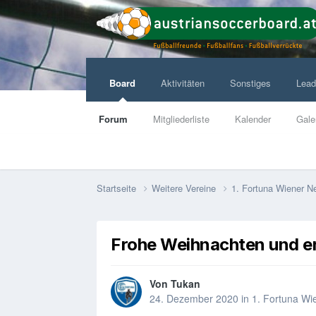
Board
Aktivitäten
Sonstiges
Lead
Forum
Mitgliederliste
Kalender
Gale
Startseite
Weitere Vereine
1. Fortuna Wiener 
Frohe Weihnachten und er
Von
Tukan
24. Dezember 2020
in
1. Fortuna Wi