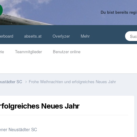
Du bist bereits re
erboard
abseits.at
Overlyzer
Mehr
rie
Teammitglieder
Benutzer online
Neustädter SC
Frohe Weihnachten und erfolgreiches Neues Jahr
folgreiches Neues Jahr
ener Neustädter SC