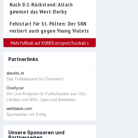
Nach 0:1-Rückstand: Altach
gewinnt das West-Derby
Fehlstart für St. Pölten: Der SKN
verliert auch gegen Young Violets
Mehr Fußball auf KURIER.at/sport/fussball
»
Partnerlinks
abseits.at
Das Fußballportal für Österreich
Overlyzer
Der Live-Analyzer für Fußballspiele aus 130+
Ländern und 800+ Ligen und Bewerben
wettbasis.com
Sportwetten mit Erfolg
Unsere Sponsoren und
Partnerseiten