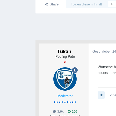
Share
Folgen diesem Inhalt
0
Tukan
Geschrieben
24
Posting-Pate
Wünsche hi
neues Jahr
Ziti
Moderator
3.9k
266