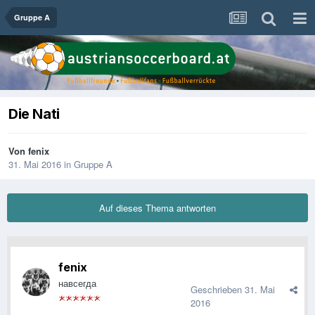
Gruppe A
Die Nati
Von
fenix
31. Mai 2016
in
Gruppe A
Auf dieses Thema antworten
fenix
навсегда
Geschrieben
31. Mai
2016