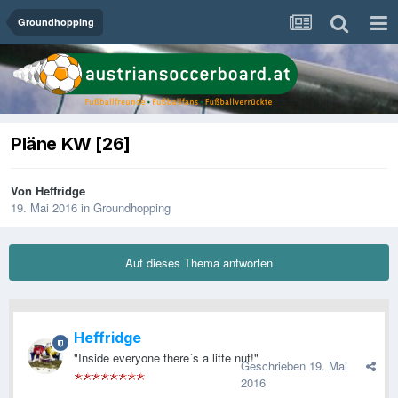
Groundhopping
Pläne KW [26]
Von
Heffridge
19. Mai 2016
in
Groundhopping
Auf dieses Thema antworten
Heffridge
"Inside everyone there´s a litte nut!"
Geschrieben
19. Mai
2016