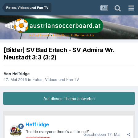
Fotos, Videos und Fan-TV
[Bilder] SV Bad Erlach - SV Admira Wr.
Neustadt 3:3 (3:2)
Von
Heffridge
17. Mai 2016
in
Fotos, Videos und Fan-TV
Auf dieses Thema antworten
Heffridge
"Inside everyone there´s a litte nut!"
Geschrieben
17. Mai