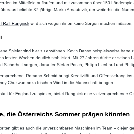
erden im Mittelfeld auflaufen und mit zusammen über 150 Länderspie
 überaus beliebte 37-jährige Marko Arnautović, der weiterhin die Numm
 Ralf Rangnick
wird sich wegen ihnen keine Sorgen machen müssen, so
i
ene Spieler sind hier zu erwähnen. Kevin Danso beispielsweise hatte 
 letzten Wochen deutlich stabilisiert. Mit 27 Jahren dürfte er seinen L
nd Sicherheit sorgen, darunter Stefan Posch, Philipp Lienhard und Phil
elversprechend. Romano Schmid bringt Kreativität und Offensivdrang ins 
ney Chukwuemeka frischen Wind in die Mannschaft bringen.
tt für England zu spielen, bietet Rangnick eine vielversprechende Opti
re, die Österreichs Sommer prägen könnten
iten gibt es auch die unverzichtbaren Maschinen im Team – diejenigen