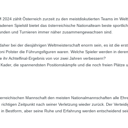
 2024 zählt Österreich zurzeit zu den meistdiskutierten Teams im Wel
nen Spielstil bietet das österreichische Nationalteam beste sportliche
onsrunden und Turnieren immer näher zusammengewachsen sind.
daher bei der diesjährigen Weltmeisterschaft enorm sein, es ist die ers
ni Polster die Führungsfiguren waren. Welche Spieler werden in deren
e ihr Achtelfinal-Ergebnis von vor zwei Jahren verbessern?
en Kader, die spannendsten Positionskämpfe und die noch freien Plätze 
sterreichischen Mannschaft den meisten Nationalmannschaften alle Ehre
richtigen Zeitpunkt nach seiner Verletzung wieder zurück. Der Verteidi
ganz in Bestform, aber seine Ruhe und Erfahrung werden entscheidend s