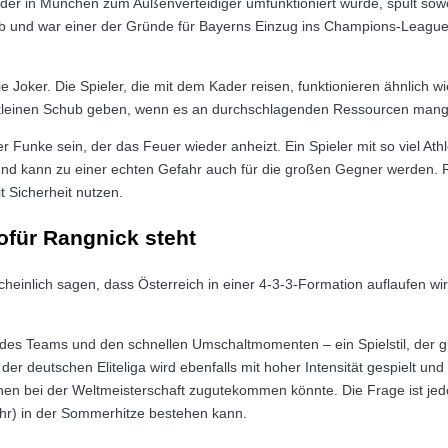
er, der in München zum Außenverteidiger umfunktioniert wurde, spult sow
b und war einer der Gründe für Bayerns Einzug ins Champions-League
.
 Joker. Die Spieler, die mit dem Kader reisen, funktionieren ähnlich wi
 kleinen Schub geben, wenn es an durchschlagenden Ressourcen mange
Funke sein, der das Feuer wieder anheizt. Ein Spieler mit so viel Athle
 und kann zu einer echten Gefahr auch für die großen Gegner werden. Ra
t Sicherheit nutzen.
ofür Rangnick steht
einlich sagen, dass Österreich in einer 4-3-3-Formation auflaufen wir
des Teams und den schnellen Umschaltmomenten – ein Spielstil, der 
der deutschen Eliteliga wird ebenfalls mit hoher Intensität gespielt un
hnen bei der Weltmeisterschaft zugutekommen könnte. Die Frage ist je
r) in der Sommerhitze bestehen kann.