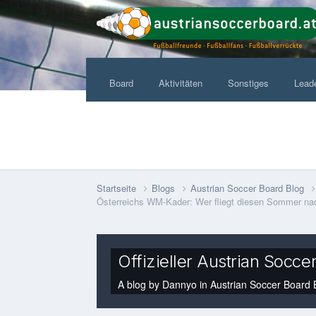
Board
Aktivitäten
Sonstiges
Lead
Startseite
Blogs
Austrian Soccer Board Blog
Österreichs WM-Kader: Wer fliegt diesen Sommer n
Offizieller Austrian Socce
A blog by
Dannyo
in
Austrian Soccer Board 