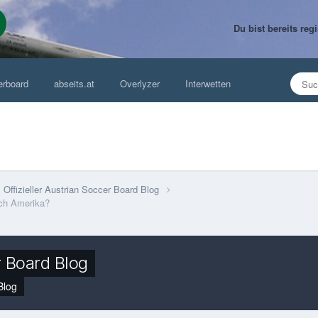
Du bist bereits re
erboard
abseits.at
Overlyzer
Interwetten
Offizieller Austrian Soccer Board Blog
ach Amerika?
r Board Blog
Blog