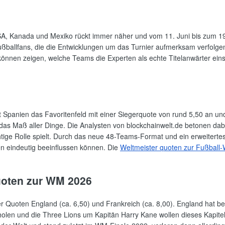
SA, Kanada und Mexiko rückt immer näher und vom 11. Juni bis zum 19.
ballfans, die die Entwicklungen um das Turnier aufmerksam verfolgen, 
önnen zeigen, welche Teams die Experten als echte Titelanwärter einsc
t Spanien das Favoritenfeld mit einer Siegerquote von rund 5,50 an u
it das Maß aller Dinge. Die Analysten von blockchainwelt.de betonen da
ige Rolle spielt. Durch das neue 48-Teams-Format und ein erweitertes
en eindeutig beeinflussen können. Die
Weltmeister quoten zur Fußball
uoten zur WM 2026
er Quoten England (ca. 6,50) und Frankreich (ca. 8,00). England hat b
u holen und die Three Lions um Kapitän Harry Kane wollen dieses Kapit