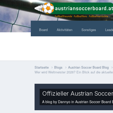
Board
Aktivitäten
Sonstiges
Lead
Startseite
Blogs
Austrian Soccer Board Blog
Wer wird Weltmeister 2026? Ein Blick auf die aktuel
Offizieller Austrian Socce
A blog by
Dannyo
in
Austrian Soccer Board 