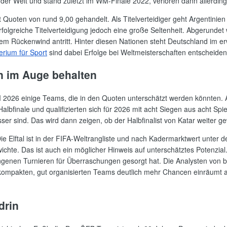
r der Welt und stand zuletzt im WM-Finale 2022, verloren dann allerdi
t Quoten von rund 9,00 gehandelt. Als Titelverteidiger geht Argentinie
 erfolgreiche Titelverteidigung jedoch eine große Seltenheit. Abgerundet
em Rückenwind antritt. Hinter diesen Nationen steht Deutschland im er
rium für Sport
sind dabei Erfolge bei Weltmeisterschaften entscheide
n im Auge behalten
026 einige Teams, die in den Quoten unterschätzt werden könnten. A
lbfinale und qualifizierten sich für 2026 mit acht Siegen aus acht Spie
ser sind. Das wird dann zeigen, ob der Halbfinalist von Katar weiter g
 Elftal ist in der FIFA-Weltrangliste und nach Kadermarktwert unter d
chte. Das ist auch ein möglicher Hinweis auf unterschätztes Potenzial. 
rgangenen Turnieren für Überraschungen gesorgt hat. Die Analysten von
 kompakten, gut organisierten Teams deutlich mehr Chancen einräumt a
drin