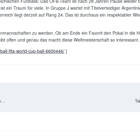
eichischen Fußballs: Das ÖFB-Team ist nach 28 Jahren Pause wieder 
ist ein Traum für viele. In Gruppe J wartet mit Titelverteidiger Argenti
eich liegt derzeit auf Rang 24. Das ist durchaus ein respektabler Wert
zenmannschaften zu werden. Ob am Ende ein Favorit den Pokal in die 
ibt offen und genau das macht diese Weltmeisterschaft so interessant.
ball-fifa-world-cup-ball-6600446/
]
Von Headset bis Lautsprecher: Audio-Lösungen für moderne Arbeitsumgebungen