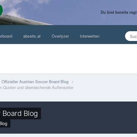
Du bist bereits re
erboard
abseits.at
Overlyzer
Interwetten
Offizieller Austrian Soccer Board Blog
len Quoten und überraschende Außenseiter
r Board Blog
Blog