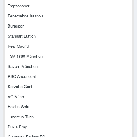
Trapzonspor
Fenerbahce Istanbul
Buraspor
Standart Lüttich
Real Madrid
TSV 1860 München
Bayern München
RSC Anderlecht
Servette Genf
AC Milan
Hajduk Split
Juventus Turin
Dukla Prag
Glentoran Belfast FC