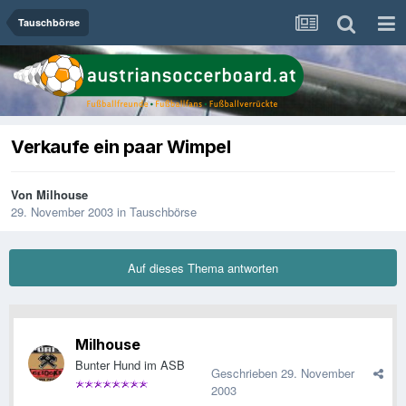
Tauschbörse
Verkaufe ein paar Wimpel
Von
Milhouse
29. November 2003
in
Tauschbörse
Auf dieses Thema antworten
Milhouse
Bunter Hund im ASB
Geschrieben
29. November
2003