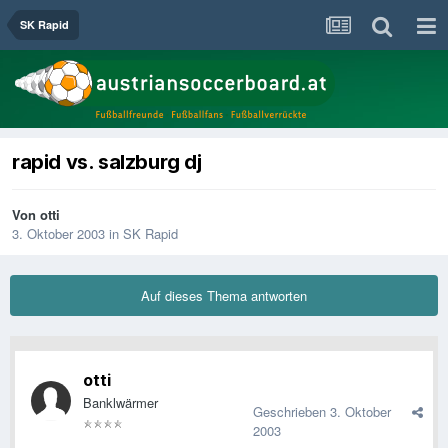
SK Rapid
rapid vs. salzburg dj
Von
otti
3. Oktober 2003
in
SK Rapid
Auf dieses Thema antworten
otti
Banklwärmer
Geschrieben
3. Oktober
2003