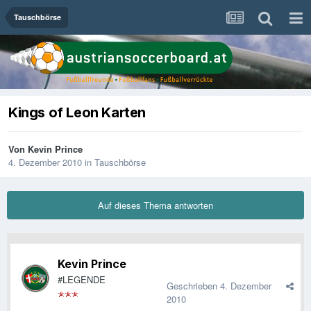
Tauschbörse
Kings of Leon Karten
Von
Kevin Prince
4. Dezember 2010
in
Tauschbörse
Auf dieses Thema antworten
Kevin Prince
#LEGENDE
Geschrieben
4. Dezember
2010