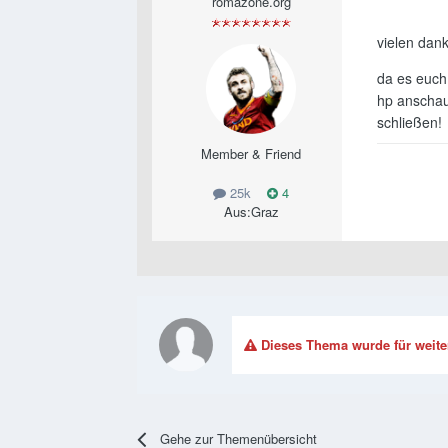
romazone.org
vielen dank
da es euch 
hp anschau
schließen!
Member & Friend
25k
4
Aus:
Graz
Dieses Thema wurde für weite
Gehe zur Themenübersicht