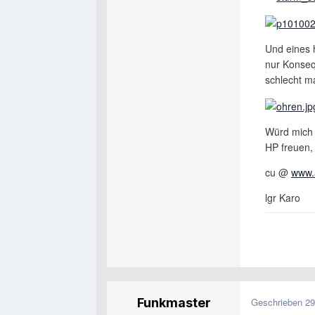
Und eines 
nur Konseq
schlecht ma
Würd mich 
HP freuen,
cu @
www.
lgr Karo
Funkmaster
Geschrieben
29