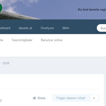
Du bist bereits re
erboard
abseits.at
Overlyzer
Mehr
rie
Teammitglieder
Benutzer online
 - SVM
Share
Folgen diesem Inhalt
0
az