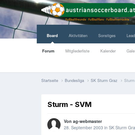
Board
Aktivitäten
Sonstiges
Lead
Forum
Mitgliederliste
Kalender
Gale
Startseite
Bundesliga
SK Sturm Graz
Sturm
Sturm - SVM
Von
ag-webmaster
28. September 2003
in
SK Sturm Gr