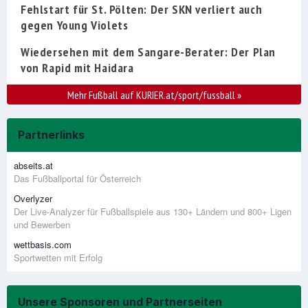
Fehlstart für St. Pölten: Der SKN verliert auch
gegen Young Violets
Wiedersehen mit dem Sangare-Berater: Der Plan
von Rapid mit Haidara
Mehr Fußball auf KURIER.at/sport/fussball
»
Partnerlinks
abseits.at
Das Fußballportal für Österreich
Overlyzer
Der Live-Analyzer für Fußballspiele aus 130+ Ländern und 800+ Ligen
und Bewerben
wettbasis.com
Sportwetten mit Erfolg
Unsere Sponsoren und Partnerseiten