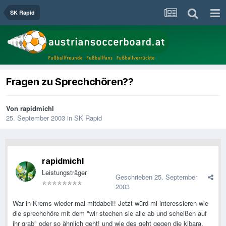
SK Rapid
Fragen zu Sprechchören??
Von
rapidmichl
25. September 2003
in
SK Rapid
rapidmichl
Leistungsträger
Geschrieben
25. September
2003
War in Krems wieder mal mitdabei!! Jetzt würd mi interessieren wie
die sprechchöre mit dem "wir stechen sie alle ab und scheißen auf
ihr grab" oder so ähnlich geht! und wie des geht gegen die kibara,