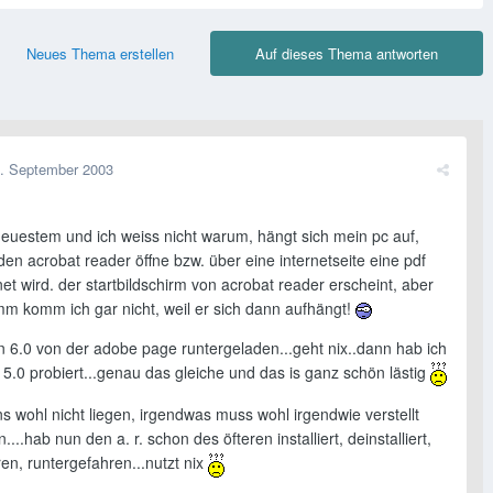
Neues Thema erstellen
Auf dieses Thema antworten
. September 2003
 neuestem und ich weiss nicht warum, hängt sich mein pc auf,
den acrobat reader öffne bzw. über eine internetseite eine pdf
net wird. der startbildschirm von acrobat reader erscheint, aber
mm komm ich gar nicht, weil er sich dann aufhängt!
n 6.0 von der adobe page runtergeladen...geht nix..dann hab ich
5.0 probiert...genau das gleiche und das is ganz schön lästig
s wohl nicht liegen, irgendwas muss wohl irgendwie verstellt
....hab nun den a. r. schon des öfteren installiert, deinstalliert,
en, runtergefahren...nutzt nix