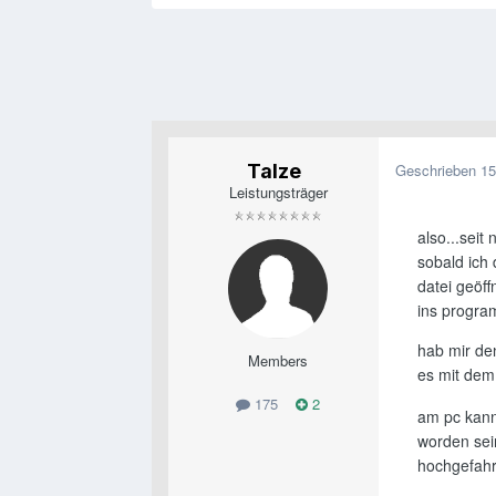
Talze
Geschrieben
15
Leistungsträger
also...seit
sobald ich 
datei geöff
ins progra
hab mir de
Members
es mit dem 
175
2
am pc kann
worden sein
hochgefahr