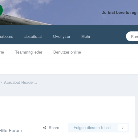
Du bist bereits re
erboard
abseits.at
Overlyzer
Mehr
rie
Teammitglieder
Benutzer online
Acroabat Reader...
Share
Folgen diesem Inhalt
0
Hilfe-Forum