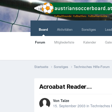
Board
Aktivitäten
Sonstiges
Lead
Forum
Mitgliederliste
Kalender
Gale
Startseite
Sonstiges
Technisches Hilfe-Forum
Acroabat Reader...
Von
Talze
15. September 2003
in
Technisches 