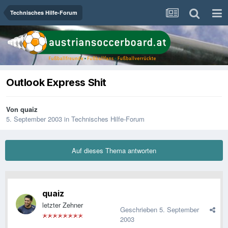
Technisches Hilfe-Forum
Outlook Express Shit
Von
quaiz
5. September 2003
in
Technisches Hilfe-Forum
Auf dieses Thema antworten
quaiz
letzter Zehner
Geschrieben
5. September
2003