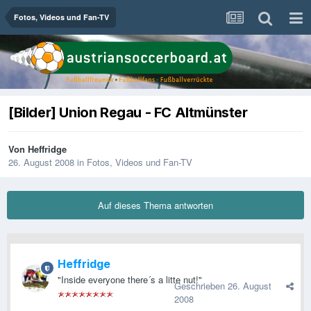
Fotos, Videos und Fan-TV
[Bilder] Union Regau - FC Altmünster
Von
Heffridge
26. August 2008
in
Fotos, Videos und Fan-TV
Auf dieses Thema antworten
Heffridge
"Inside everyone there´s a litte nut!"
Geschrieben
26. August
2008