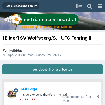
Fotos, Videos und Fan-TV
[Bilder] SV Wolfsberg/S. - UFC Fehring II
Von
Heffridge
13. April 2008
in
Fotos, Videos und Fan-TV
Auf dieses Thema antworten
Heffridge
"Inside everyone there´s a litte nut!"
Geschrieben
13. April
2008