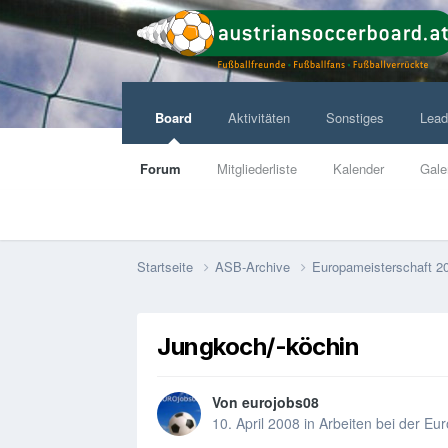
Board
Aktivitäten
Sonstiges
Lead
Forum
Mitgliederliste
Kalender
Gale
Startseite
ASB-Archive
Europameisterschaft 2
Jungkoch/-köchin
Von
eurojobs08
10. April 2008
in
Arbeiten bei der Eu