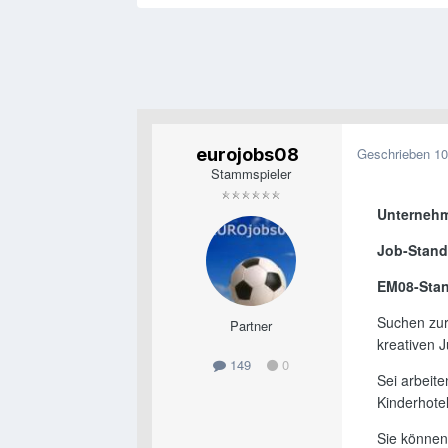
eurojobs08
Geschrieben
10
Stammspieler
Unterneh
Job-Stand
EM08-Stan
Suchen zur
Partner
kreativen 
149
0
Sei arbeit
Kinderhote
Sie können