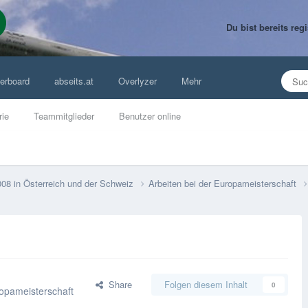
Du bist bereits re
erboard
abseits.at
Overlyzer
Mehr
rie
Teammitglieder
Benutzer online
008 in Österreich und der Schweiz
Arbeiten bei der Europameisterschaft
Share
Folgen diesem Inhalt
0
ropameisterschaft