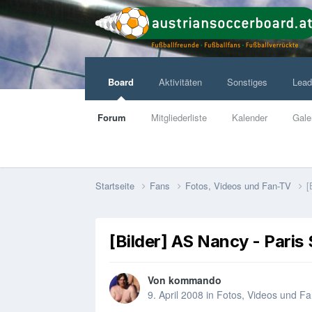
Board
Aktivitäten
Sonstiges
Lead
Forum
Mitgliederliste
Kalender
Gale
Startseite
Fans
Fotos, Videos und Fan-TV
[
[Bilder] AS Nancy - Paris
Von
kommando
9. April 2008
in
Fotos, Videos und F