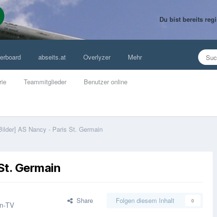
Du bist bereits re
erboard
abseits.at
Overlyzer
Mehr
rie
Teammitglieder
Benutzer online
Bilder] AS Nancy - Paris St. Germain
 St. Germain
Share
Folgen diesem Inhalt
0
an-TV