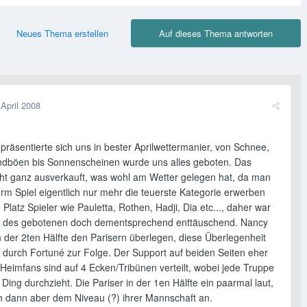
Neues Thema erstellen
Auf dieses Thema antworten
 April 2008
präsentierte sich uns in bester Aprilwettermanier, von Schnee,
dböen bis Sonnenscheinen wurde uns alles geboten. Das
cht ganz ausverkauft, was wohl am Wetter gelegen hat, da man
rm Spiel eigentlich nur mehr die teuerste Kategorie erwerben
Platz Spieler wie Pauletta, Rothen, Hadji, Dia etc..., daher war
u des gebotenen doch dementsprechend enttäuschend. Nancy
n der 2ten Hälfte den Parisern überlegen, diese Überlegenheit
0 durch Fortuné zur Folge. Der Support auf beiden Seiten eher
Heimfans sind auf 4 Ecken/Tribünen verteilt, wobei jede Truppe
 Ding durchzieht. Die Pariser in der 1en Hälfte ein paarmal laut,
h dann aber dem Niveau (?) ihrer Mannschaft an.