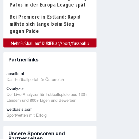
Pafos in der Europa League spät
Bei Premiere in Estland: Rapid
mühte sich lange beim Sieg
gegen Paide
Mehr Fußball auf KURIER.at/sport/fussball
»
Partnerlinks
abseits.at
Das Fußballportal für Österreich
Overlyzer
Der Live-Analyzer für Fußballspiele aus 130+
Ländern und 800+ Ligen und Bewerben
wettbasis.com
Sportwetten mit Erfolg
Unsere Sponsoren und
Partnerseiten