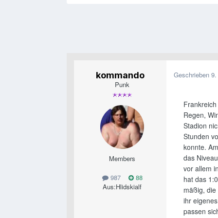
kommando
Geschrieben
9.
Punk
Frankreich 
Regen, Win
Stadion ni
Stunden vo
konnte. Am 
das Nivea
Members
vor allem i
987
88
hat das 1:
Aus:
Hlidskialf
mäßig, die 
ihr eigenes
passen sic