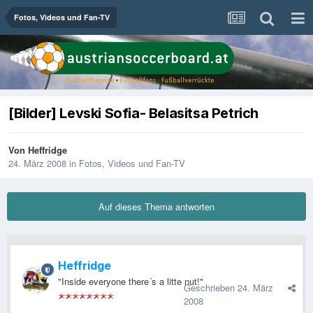
Fotos, Videos und Fan-TV
[Bilder] Levski Sofia- Belasitsa Petrich
Von
Heffridge
24. März 2008
in
Fotos, Videos und Fan-TV
Auf dieses Thema antworten
Heffridge
"Inside everyone there´s a litte nut!"
Geschrieben
24. März
2008