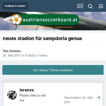
Fußball in Italien
neues stadion für sampdoria genua
Von
lorenzo
26. Mai 2007
in
Fußball in Italien
Auf dieses Thema antworten
lorenzo
Postet viiiel zu viel
Geschrieben
26. Mai
2007