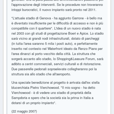
l'approvazione degli interventi. Se le procedure non troveranno
intoppi burocratici, il nuovo impianto sarà pronto nel 2011.
"L'attuale stadio di Genova - ha aggiunto Garrone - è bello ma
è diventato insufficiente per le difficoltà di accesso e non è più
compatibile con il quartiere". L'idea di un nuovo stadio è nata
nel 2003 con gli studi di progettazione Boeri e Apice. Lo stadio
sarà vicino ai grandi nodi infrastrutturali, dotato di parcheggi
(in tutta l'area saranno 5 mila i posti auto), e perfettamente
inserito nel contesto nel Waterfront ideato da Renzo Piano per
l'area dinanzi al porto vecchio della città. La struttura che
sorgerà accanto allo stadio, lo Shopping&Leasure Forum, sarà
adibito a centri commerciali, servizi culturali e di ristorazione.
Due passerelle pedonali sopraelevate collegheranno poi la
struttura sia allo stadio che all'aeroporto.
Una speciale benedizione al progetto è arrivata dall'ex stella
blucerchiata Pietro Vierchowood. "Il mio sogno - ha detto
Vierchowood - è di vedere uno stadio di proprietà della
Sampdoria e spero che la società sia la prima in Italia a
dotarsi di un proprio impianto".
(22 maggio 2007)