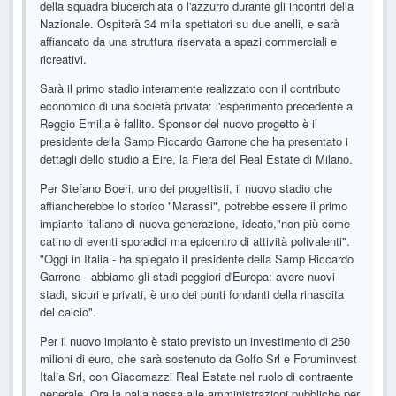
della squadra blucerchiata o l'azzurro durante gli incontri della
Nazionale. Ospiterà 34 mila spettatori su due anelli, e sarà
affiancato da una struttura riservata a spazi commerciali e
ricreativi.
Sarà il primo stadio interamente realizzato con il contributo
economico di una società privata: l'esperimento precedente a
Reggio Emilia è fallito. Sponsor del nuovo progetto è il
presidente della Samp Riccardo Garrone che ha presentato i
dettagli dello studio a Eire, la Fiera del Real Estate di Milano.
Per Stefano Boeri, uno dei progettisti, il nuovo stadio che
affiancherebbe lo storico "Marassi", potrebbe essere il primo
impianto italiano di nuova generazione, ideato,"non più come
catino di eventi sporadici ma epicentro di attività polivalenti".
"Oggi in Italia - ha spiegato il presidente della Samp Riccardo
Garrone - abbiamo gli stadi peggiori d'Europa: avere nuovi
stadi, sicuri e privati, è uno dei punti fondanti della rinascita
del calcio".
Per il nuovo impianto è stato previsto un investimento di 250
milioni di euro, che sarà sostenuto da Golfo Srl e Foruminvest
Italia Srl, con Giacomazzi Real Estate nel ruolo di contraente
generale. Ora la palla passa alle amministrazioni pubbliche per