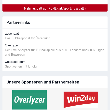
Mehr Fußball auf KURIER.at/sport/fussball
»
Partnerlinks
abseits.at
Das Fußballportal für Österreich
Overlyzer
Der Live-Analyzer für Fußballspiele aus 130+ Ländern und 800+ Ligen
und Bewerben
wettbasis.com
Sportwetten mit Erfolg
Unsere Sponsoren und Partnerseiten